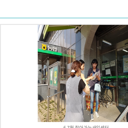
6,7월 찾아가는새일센터