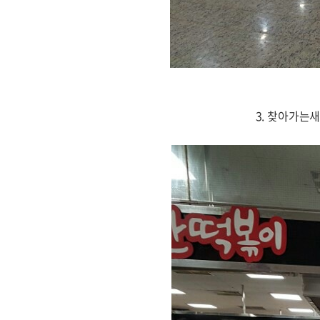
3. 찾아가는새일센